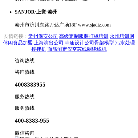
SANJOR·上觉·泰州
泰州市济川东路万达广场18F
www.sjadtz.com
友情链接：
常州保安公司
高级定制服装打板培训
永州培训网
休闲食品加盟
上海演出公司
寺庙设计公司
骨架模型
污水处理
搅拌机
面筋测定仪
空芯线圈绕线机
咨询热线
咨询热线
4008383955
服务热线
服务热线
400-8383-955
微信咨询